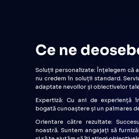
Ce ne deoseb
Soluții personalizate: Înțelegem că a
nu credem în soluții standard. Servi
adaptate nevoilor și obiectivelor tale
Expertiză: Cu ani de experiență î
bogată cunoaștere și un palmares de