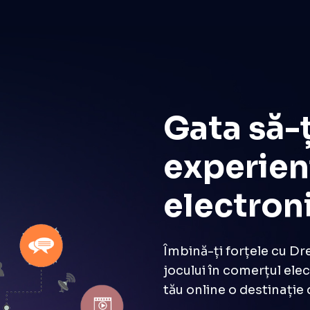
marca dvs.
Gata să-ț
experien
electron