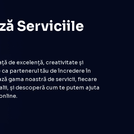
ă Serviciile
ă de excelență, creativitate și
ca partenerul tău de încredere în
ază gama noastră de servicii, fiecare
talii, și descoperă cum te putem ajuta
 online.