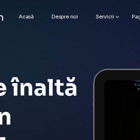
Acasă
Despre noi
Servicii
Pag
e înaltă
în