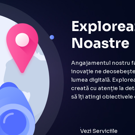
Exploreaz
Noastre
Angajamentul nostru faț
inovație ne deosebește 
lumea digitală. Explore
creată cu atenție la de
să îți atingi obiectivele