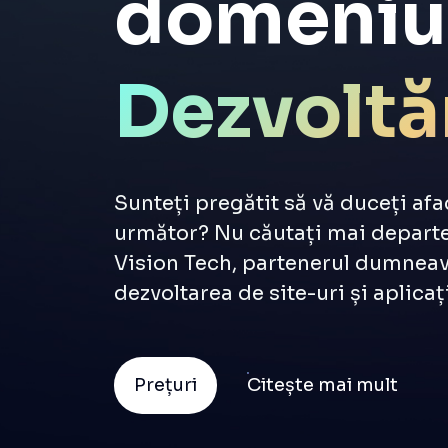
domeniu
Dezvoltăr
aplicațil
Sunteți pregătit să vă duceți afa
următor? Nu căutați mai departe!
Vision Tech, partenerul dumneav
dezvoltarea de site-uri și aplica