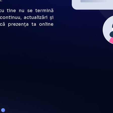
l tău este prioritatea
ăm rezultate măsurabile
e.
cu tine nu se termină
ontinuu, actualizări și
că prezența ta online