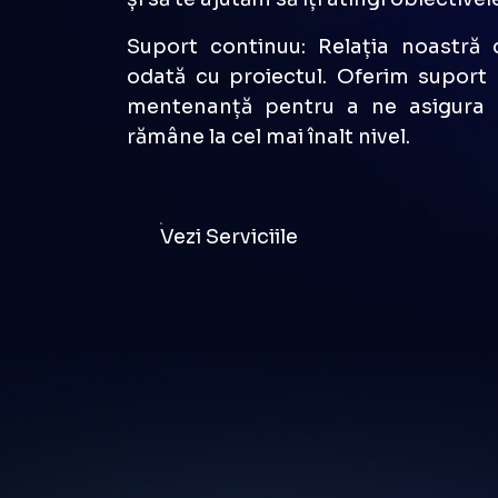
Orientare către rezultate: Succesu
noastră. Suntem angajați să furniz
și să te ajutăm să îți atingi obiectivel
Suport continuu: Relația noastră 
odată cu proiectul. Oferim suport c
mentenanță pentru a ne asigura 
rămâne la cel mai înalt nivel.
Vezi Serviciile