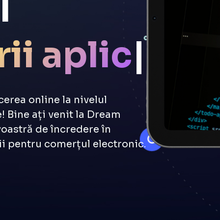
l
ii
or
|
cerea online la nivelul
 Bine ați venit la Dream
oastră de încredere în
ții pentru comerțul electronic.