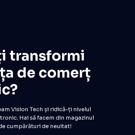
înaltă calitate.
i transformi
ța de comerț
ic?