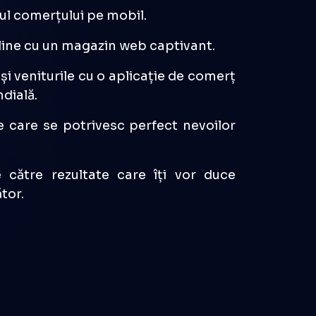
am Vision Tech și ridică-ți nivelul
ctronic. Hai să facem din magazinul
 de cumpărături de neuitat!
ul comerțului pe mobil.
online cu un magazin web captivant.
și veniturile cu o aplicație de comerț
dială.
te care se potrivesc perfect nevoilor
e către rezultate care îți vor duce
tor.