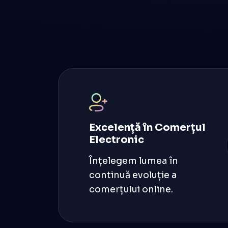
Prețuri
Citește mai mult
Excelență în Comerțul
Electronic
Înțelegem lumea în
continuă evoluție a