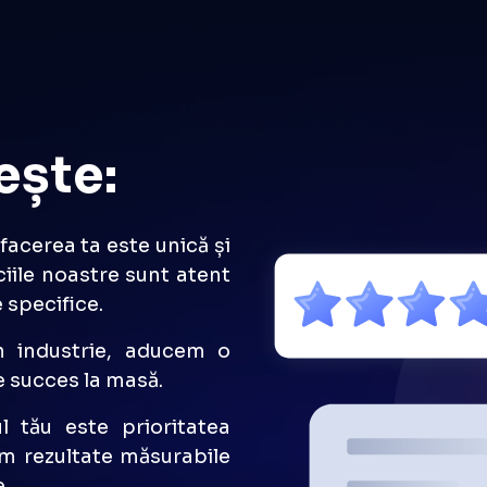
Vezi Serviciile
ește:
facerea ta este unică și
ciile noastre sunt atent
 specifice.
n industrie, aducem o
 succes la masă.