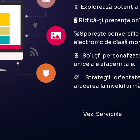
Îmbină-ți forțele cu Dre
jocului în comerțul ele
tău online o destinație
📱 Explorează potențial
🖥️ Ridică-ți prezența 
🚀Sporește conversiile 
electronic de clasă mon
🧬 Soluții personaliza
unice ale afacerii tale.
💯 Strategii orientat
afacerea la nivelul urmă